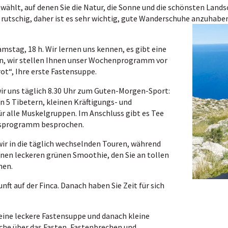
ählt, auf denen Sie die Natur, die Sonne und die schönsten Land
e rutschig, daher ist es sehr wichtig, gute Wanderschuhe anzuhabe
mstag, 18 h. Wir lernen uns kennen, es gibt eine
en, wir stellen Ihnen unser Wochenprogramm vor
ot“, Ihre erste Fastensuppe.
wir uns täglich 8.30 Uhr zum Guten-Morgen-Sport:
n 5 Tibetern, kleinen Kräftigungs- und
 alle Muskelgruppen. Im Anschluss gibt es Tee
gesprogramm besprochen.
 wir in die täglich wechselnden Touren, während
inen leckeren grünen Smoothie, den Sie an tollen
nen.
unft auf der Finca. Danach haben Sie Zeit für sich
s eine leckere Fastensuppe und danach kleine
che über das Fasten, Fastenbrechen und